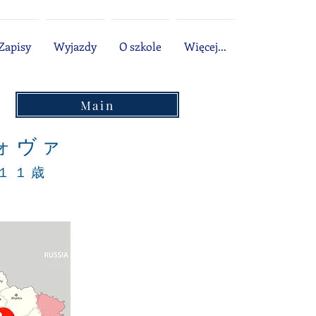
Zapisy
Wyjazdy
O szkole
Więcej...
Main
ォヴァ
a １１歳