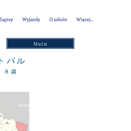
Zapisy
Wyjazdy
O szkole
Więcej...
Main
トパル
l ８歳