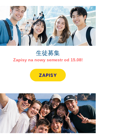
​生徒募集
Zapisy na nowy semestr od 15.08!
ZAPISY