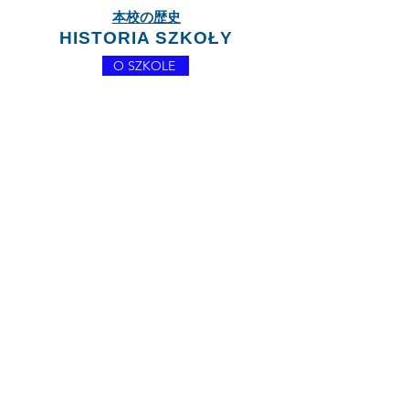
本校の歴史
HISTORIA SZKOŁY
O SZKOLE
どうして日本語を勉強するの？
Dlaczego warto uczyć się
języka japońskiego?
Click